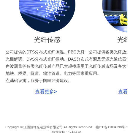
光纤传感
光纤
公司提供的DTS分布式光纤测温、FBG光纤
公司提供各类光纤放大
光栅解调、DVS分布式光纤振动、DAS分布式
有源及无源光通信器件
声波测量等各类光纤传感产品已大规模应用于
光纤传感市场及各大专
地铁、桥梁、隧道、输油管道、电力等国家重
应用。
点基础设施，服务于国民经济建设。
查看更多>
查看更
Copyright © 江西旭锋光电技术有限公司 All Rights Reserved
赣ICP备11004298号-1
技术支持
：
汉邦互动