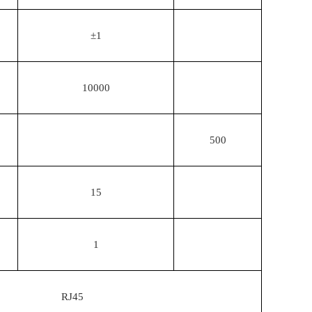
±1
10000
500
15
1
RJ45