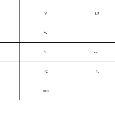
V
4.5
W
℃
-20
℃
-40
mm