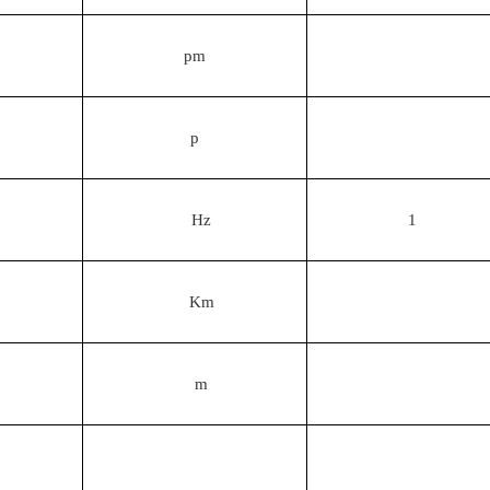
pm
p
Hz
1
Km
m