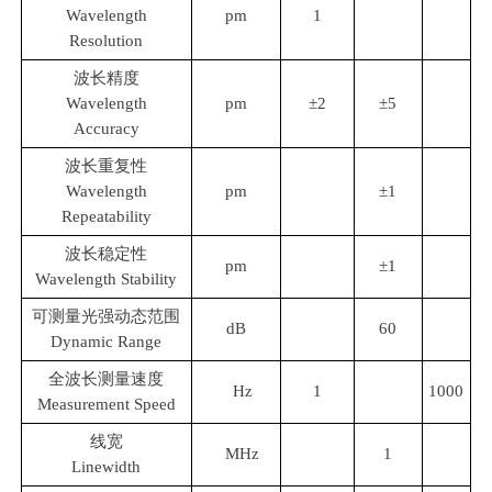
Wavelength
pm
1
Resolution
波长精度
Wavelength
pm
±2
±5
Accuracy
波长重复性
Wavelength
pm
±1
Repeatability
波长稳定性
pm
±1
Wavelength Stability
可测量光强动态范围
dB
60
Dynamic Range
全波长测量速度
Hz
1
1000
Measurement Speed
线宽
MHz
1
Linewidth