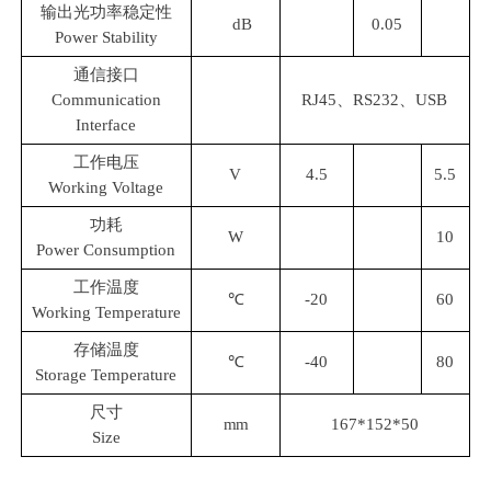
输出光功率稳定性
dB
0.05
Power Stability
通信接口
Communication
RJ45
、RS232、USB
Interface
工作电压
V
4.5
5.5
Working Voltage
功耗
W
10
Power Consumption
工作温度
℃
-20
60
Working Temperature
存储温度
℃
-40
80
Storage Temperature
尺寸
mm
167*152*50
Size